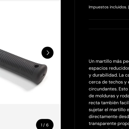
Impuestos incluidos.
Siguiente
Un martillo más pe
espacios reducidos
y durabilidad. La 
cerca de techos y 
circundantes. Esto 
de molduras y rodap
recta también facil
sujetar el martill
directamente desd
transparente propo
de
1
/
6