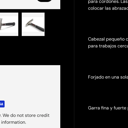
para cordones. La
colocar las abraza
ería
vista de galería
agen 4 en la vista de galería
Cargar imagen 5 en la vista de galería
Cargar imagen 6 en la vista de galería
Cabezal pequeño c
para trabajos cerc
Forjado en una sol
Garra fina y fuert
. We do not store credit
 information.