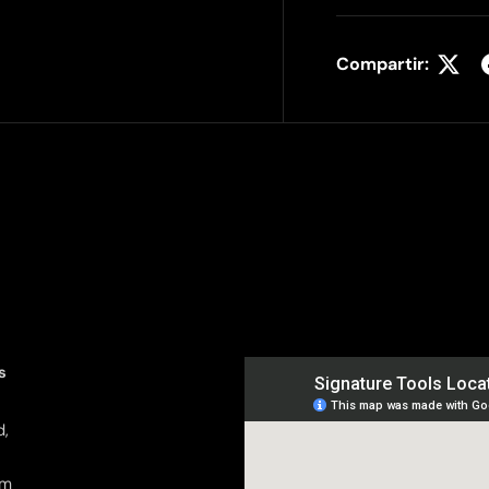
Compartir:
s
d,
pm