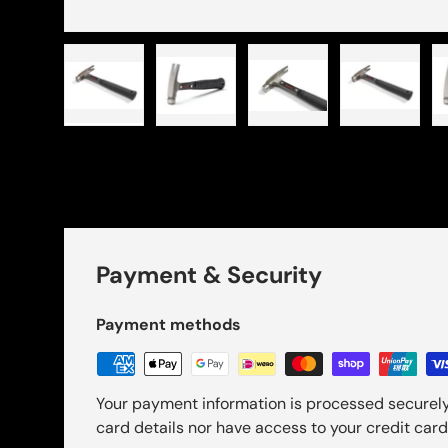
Cargar imagen 1 en la vista de galería
Cargar imagen 2 en la vista de gal
Cargar imagen 3 en la 
Cargar im
Payment & Security
Payment methods
Your payment information is processed securely
card details nor have access to your credit card