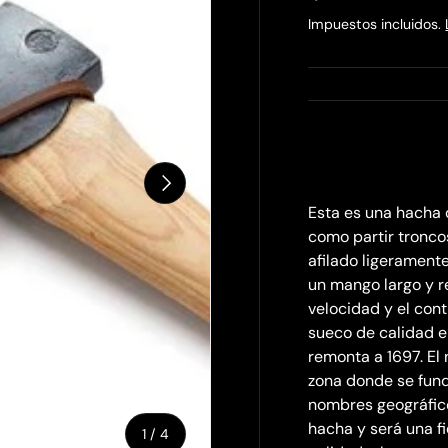
Impuestos incluidos.
Siguiente
Esta es una hacha 
como partir tronco
afilado ligeramente
un mango largo y r
velocidad y el cont
sueco de calidad en
remonta a 1697. El 
zona donde se fund
nombres geográfico
hacha y será una f
de
1
/
4