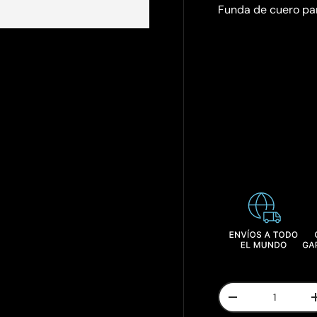
Funda de cuero par
Cant.
-