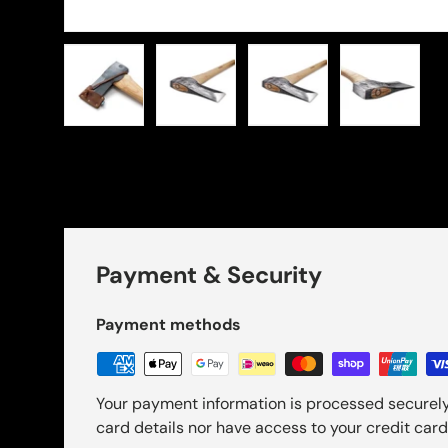
Cargar imagen 1 en la vista de galería
Cargar imagen 2 en la vista de gal
Cargar imagen 3 en la 
Cargar im
Payment & Security
Payment methods
Your payment information is processed securely
card details nor have access to your credit card