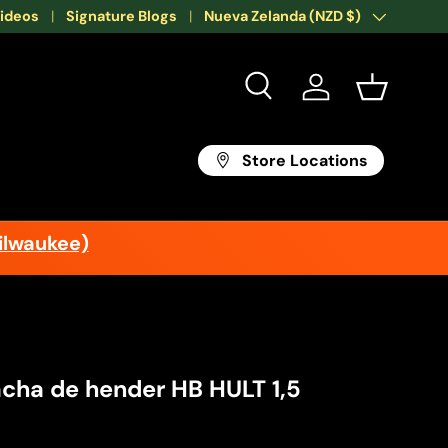
Videos
Signature Blogs
País/Región
Nueva Zelanda (NZD $)
Buscar
Iniciar sesión
Cesta
Store Locations
ilwaukee)
acha de hender HB HULT 1,5