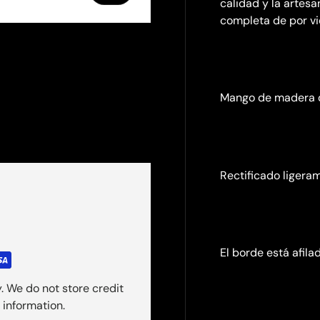
calidad y la artes
completa de por vi
ería
vista de galería
agen 4 en la vista de galería
Mango de madera de
Rectificado ligera
El borde está afilad
. We do not store credit
 information.