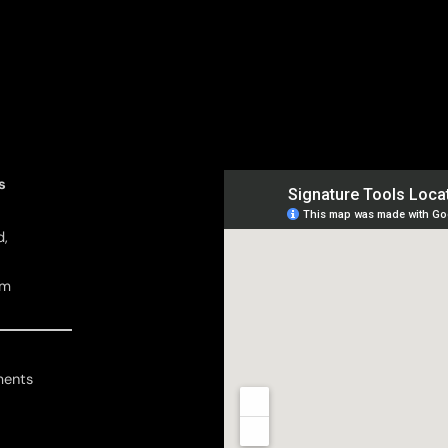
s
d,
pm
ments